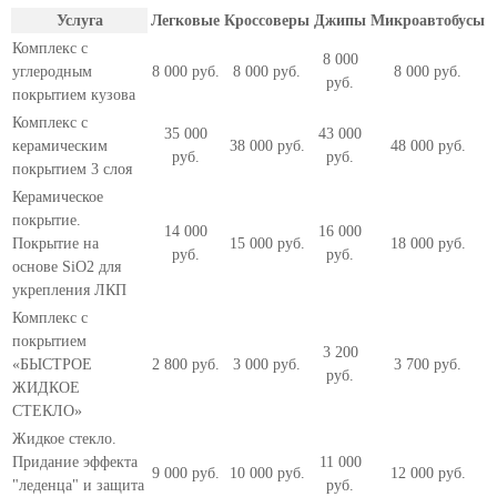
Услуга
Легковые
Кроссоверы
Джипы
Микроавтобусы
Комплекс с
8 000
углеродным
8 000 руб.
8 000 руб.
8 000 руб.
руб.
покрытием кузова
Комплекс с
35 000
43 000
керамическим
38 000 руб.
48 000 руб.
руб.
руб.
покрытием 3 слоя
Керамическое
покрытие.
14 000
16 000
Покрытие на
15 000 руб.
18 000 руб.
руб.
руб.
основе SiO2 для
укрепления ЛКП
Комплекс с
покрытием
3 200
«БЫСТРОЕ
2 800 руб.
3 000 руб.
3 700 руб.
руб.
ЖИДКОЕ
СТЕКЛО»
Жидкое стекло.
Придание эффекта
11 000
9 000 руб.
10 000 руб.
12 000 руб.
"леденца" и защита
руб.