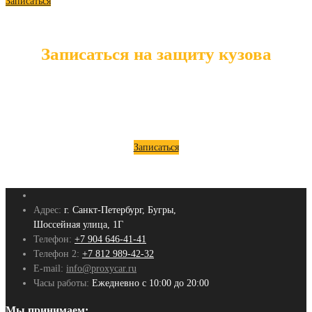
Записаться
Записаться на защиту кузова
Запишись на нанесение керамики или жидкого стекла
сейчас и получи химчистку салона в подарок!
Записаться
Адрес:
г. Санкт-Петербург, Бугры,
Шоссейная улица, 1Г
Телефон:
+7 904 646-41-41
Телефон 2:
+7 812 989-42-32
E-mail:
info@proxycar.ru
Часы работы:
Ежедневно с 10:00 до 20:00
Мы принимаем: