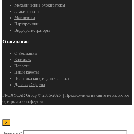
Механические блокираторы
Замки капота
Магнитолы
Парктроники
Видеорегистраторы
О компании
О Компании
Контакты
Новости
Наши работы
Политика конфиденциальности
Договор Оферты
PROXYCAR Group ©
2016-2026
| Предложения на сайте не являются
официальной офертой
Х
Ваше имя*