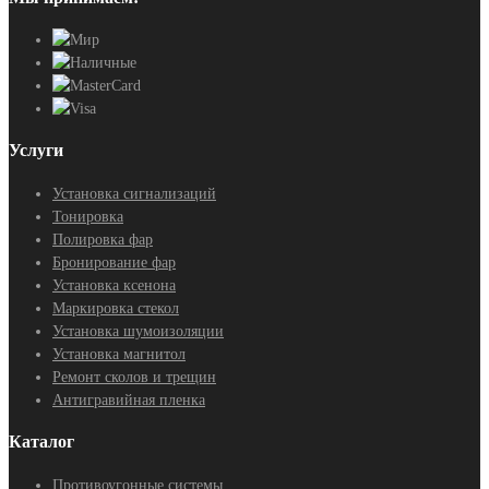
Услуги
Установка сигнализаций
Тонировка
Полировка фар
Бронирование фар
Установка ксенона
Маркировка стекол
Установка шумоизоляции
Установка магнитол
Ремонт сколов и трещин
Антигравийная пленка
Каталог
Противоугонные системы