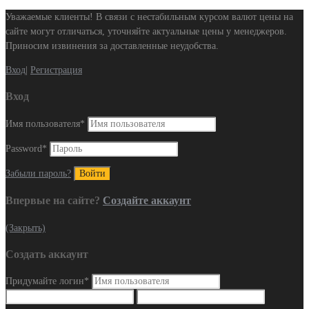
Уважаемые клиенты! В связи с нестабильным курсом валют цены на
сайте могут отличаться, уточняйте актуальные цены у менеджеров.
Приносим извинения за доставленные неудобства.
Вход
|
Регистрация
Вход
Имя пользователя
*
Password
*
Забыли пароль?
Впервые на сайте?
Создайте аккаунт
(Закрыть)
Создать аккаунт
Придумайте логин
*