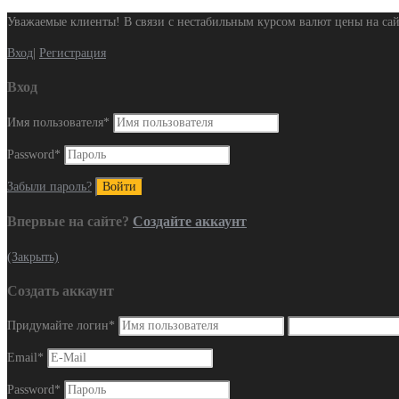
Уважаемые клиенты! В связи с нестабильным курсом валют цены на сай
Вход
|
Регистрация
Вход
Имя пользователя
*
Password
*
Забыли пароль?
Впервые на сайте?
Создайте аккаунт
(Закрыть)
Создать аккаунт
Придумайте логин
*
Email
*
Password
*