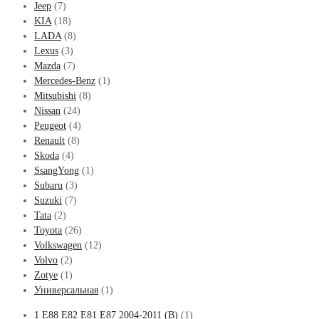
Jeep
(7)
KIA
(18)
LADA
(8)
Lexus
(3)
Mazda
(7)
Mercedes-Benz
(1)
Mitsubishi
(8)
Nissan
(24)
Peugeot
(4)
Renault
(8)
Skoda
(4)
SsangYong
(1)
Subaru
(3)
Suzuki
(7)
Tata
(2)
Toyota
(26)
Volkswagen
(12)
Volvo
(2)
Zotye
(1)
Универсальная
(1)
1 E88 E82 E81 E87 2004-2011 (B)
(1)