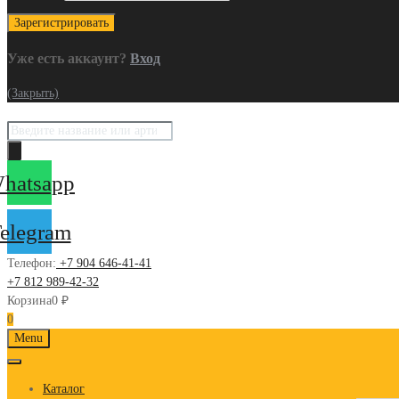
Уже есть аккаунт?
Вход
(Закрыть)
Поиск
товаров
hatsapp
elegram
Телефон:
+7 904 646-41-41
+7 812 989-42-32
Корзина
0
₽
0
Skip
Menu
to
content
Каталог